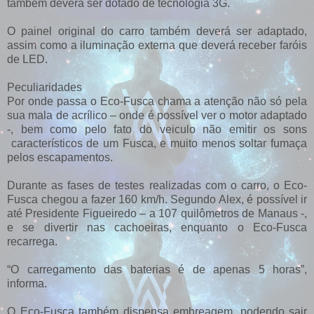
também deverá ser dotado de tecnologia 3G.
O painel original do carro também deverá ser adaptado,
assim como a iluminação externa que deverá receber faróis
de LED.
Peculiaridades
Por onde passa o Eco-Fusca chama a atenção não só pela
sua mala de acrílico – onde é possível ver o motor adaptado
-, bem como pelo fato do veiculo não emitir os sons
característicos de um Fusca, e muito menos soltar fumaça
pelos escapamentos.
Durante as fases de testes realizadas com o carro, o Eco-
Fusca chegou a fazer 160 km/h. Segundo Alex, é possível ir
até Presidente Figueiredo – a 107 quilômetros de Manaus -,
e se divertir nas cachoeiras, enquanto o Eco-Fusca
recarrega.
“O carregamento das baterias é de apenas 5 horas”,
informa.
O Eco-Fusca também dispensa embreagem, podendo sair