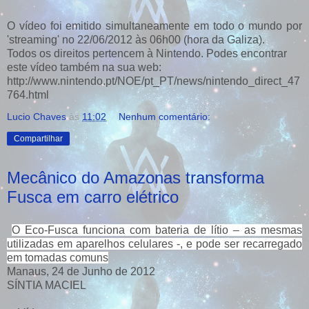
O vídeo foi emitido simultaneamente em todo o mundo por
'streaming' no 22/06/2012 às 06h00 (hora da Galiza).
Todos os direitos pertencem à Nintendo. Podes encontrar
este vídeo também na sua web:
http://www.nintendo.pt/NOE/pt_PT/news/nintendo_direct_47
764.html
Lucio Chaves
às
11:02
Nenhum comentário:
Compartilhar
Mecânico do Amazonas transforma
Fusca em carro elétrico
O Eco-Fusca funciona com bateria de lítio – as mesmas
utilizadas em aparelhos celulares -, e pode ser recarregado
em tomadas comuns
Manaus, 24 de Junho de 2012
SÍNTIA MACIEL