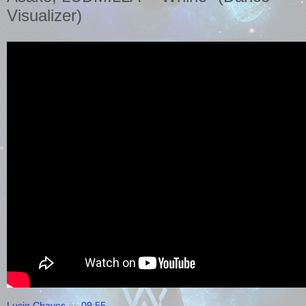
Visualizer)
Lucio Chaves
às
09:55