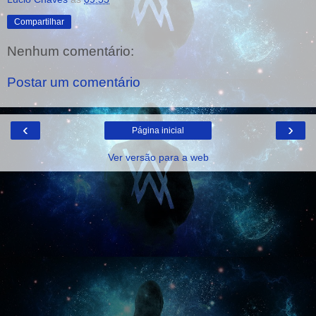
Compartilhar
Nenhum comentário:
Postar um comentário
‹
›
Página inicial
Ver versão para a web