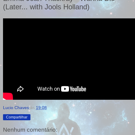
(Later... with Jools Holland)
Lucio Chaves
às
19:08
Compartilhar
Nenhum comentário: