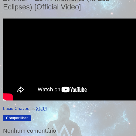
Eclipses) [Official Video]
Lucio Chaves
às
21:14
Compartilhar
Nenhum comentário: