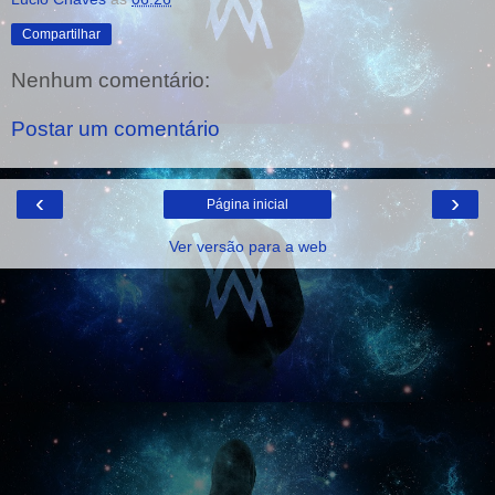
Compartilhar
Nenhum comentário:
Postar um comentário
‹
›
Página inicial
Ver versão para a web