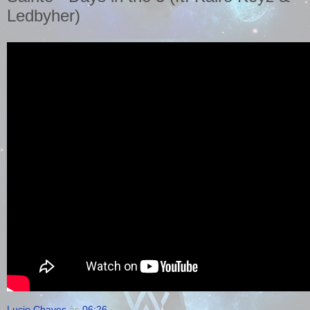
Ledbyher)
Lucio Chaves
às
06:26