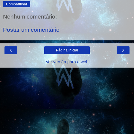
Compartilhar
Nenhum comentário:
Postar um comentário
‹
›
Página inicial
Ver versão para a web