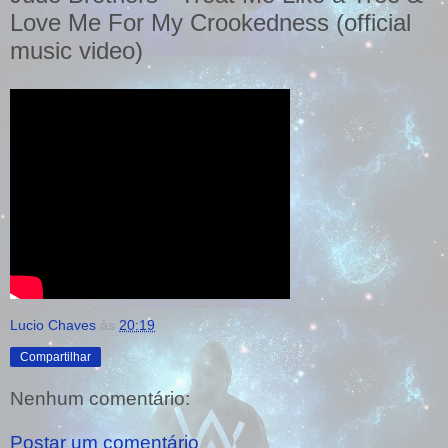
Love Me For My Crookedness (official
music video)
Lucio Chaves
às
20:19
Compartilhar
Nenhum comentário:
Postar um comentário