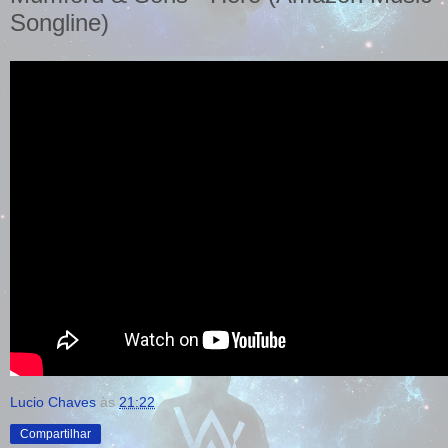
Songline)
Lucio Chaves
às
21:22
Compartilhar