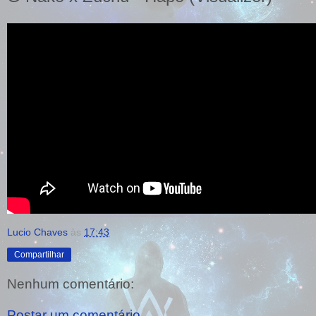
Lucio Chaves
às
17:43
Compartilhar
Nenhum comentário:
Postar um comentário