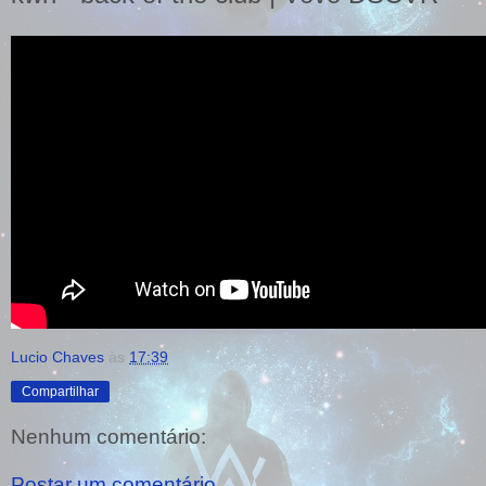
Lucio Chaves
às
17:39
Compartilhar
Nenhum comentário:
Postar um comentário