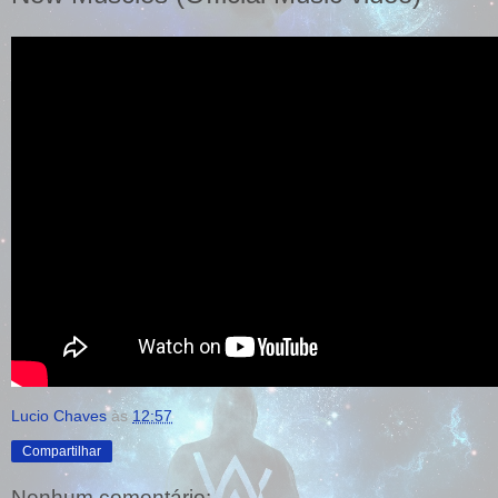
Lucio Chaves
às
12:57
Compartilhar
Nenhum comentário: