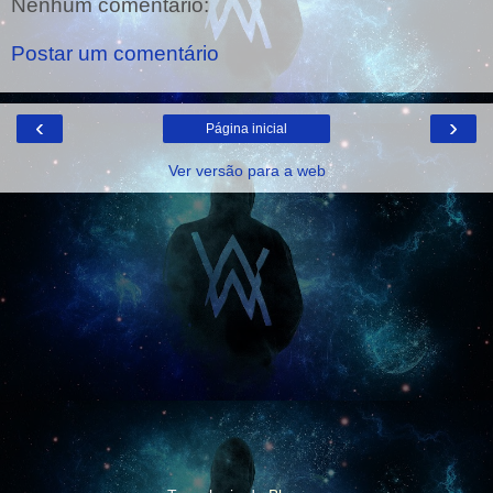
Nenhum comentário:
Postar um comentário
‹
›
Página inicial
Ver versão para a web