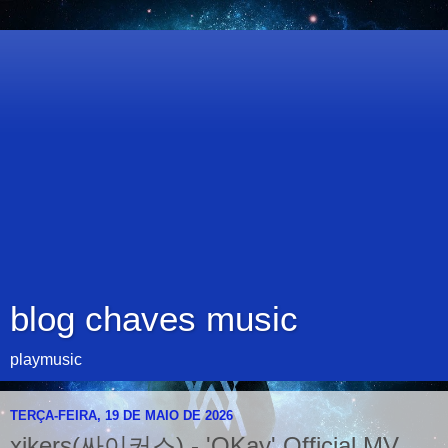
blog chaves music
playmusic
TERÇA-FEIRA, 19 DE MAIO DE 2026
xikers(싸이커스) - 'OKay' Official MV