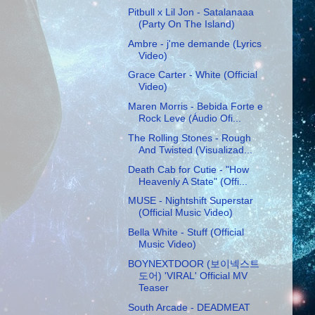
Pitbull x Lil Jon - Satalanaaa
(Party On The Island)
Ambre - j'me demande (Lyrics
Video)
Grace Carter - White (Official
Video)
Maren Morris - Bebida Forte e
Rock Leve (Áudio Ofi...
The Rolling Stones - Rough
And Twisted (Visualizad...
Death Cab for Cutie - "How
Heavenly A State" (Offi...
MUSE - Nightshift Superstar
(Official Music Video)
Bella White - Stuff (Official
Music Video)
BOYNEXTDOOR (보이넥스트
도어) 'VIRAL' Official MV
Teaser
South Arcade - DEADMEAT