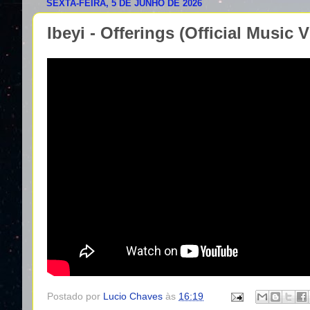
SEXTA-FEIRA, 5 DE JUNHO DE 2026
Ibeyi - Offerings (Official Music 
Postado por
Lucio Chaves
às
16:19