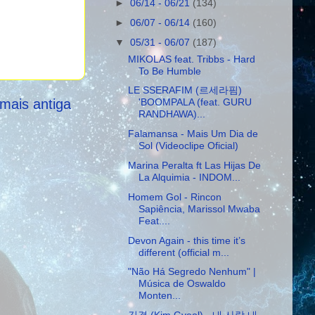
►
06/14 - 06/21
(134)
►
06/07 - 06/14
(160)
▼
05/31 - 06/07
(187)
MIKOLAS feat. Tribbs - Hard
To Be Humble
LE SSERAFIM (르세라핌)
mais antiga
'BOOMPALA (feat. GURU
RANDHAWA)...
Falamansa - Mais Um Dia de
Sol (Videoclipe Oficial)
Marina Peralta ft Las Hijas De
La Alquimia - INDOM...
Homem Gol - Rincon
Sapiência, Marissol Mwaba
Feat....
Devon Again - this time it’s
different (official m...
"Não Há Segredo Nenhum" |
Música de Oswaldo
Monten...