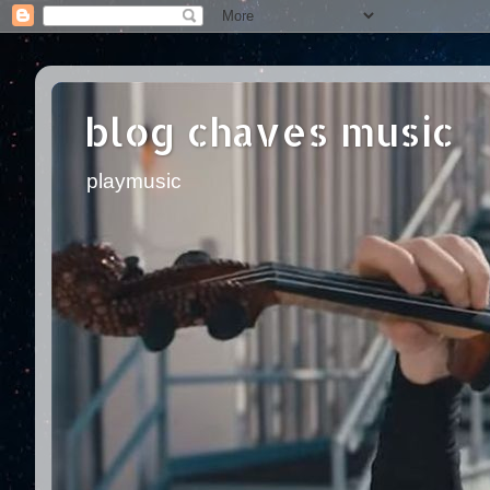
blog chaves music
playmusic