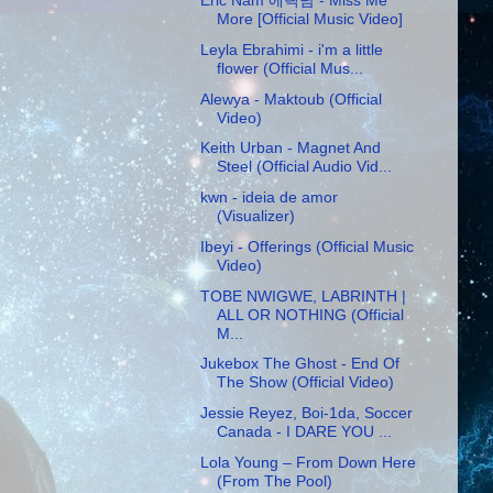
More [Official Music Video]
Leyla Ebrahimi - i'm a little
flower (Official Mus...
Alewya - Maktoub (Official
Video)
Keith Urban - Magnet And
Steel (Official Audio Vid...
kwn - ideia de amor
(Visualizer)
Ibeyi - Offerings (Official Music
Video)
TOBE NWIGWE, LABRINTH |
ALL OR NOTHING (Official
M...
Jukebox The Ghost - End Of
The Show (Official Video)
Jessie Reyez, Boi-1da, Soccer
Canada - I DARE YOU ...
Lola Young – From Down Here
(From The Pool)