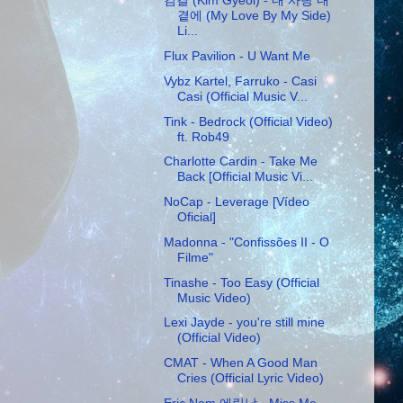
김결 (Kim Gyeol) - 내 사랑 내
곁에 (My Love By My Side)
Li...
Flux Pavilion - U Want Me
Vybz Kartel, Farruko - Casi
Casi (Official Music V...
Tink - Bedrock (Official Video)
ft. Rob49
Charlotte Cardin - Take Me
Back [Official Music Vi...
NoCap - Leverage [Vídeo
Oficial]
Madonna - "Confissões II - O
Filme"
Tinashe - Too Easy (Official
Music Video)
Lexi Jayde - you're still mine
(Official Video)
CMAT - When A Good Man
Cries (Official Lyric Video)
Eric Nam 에릭남 - Miss Me