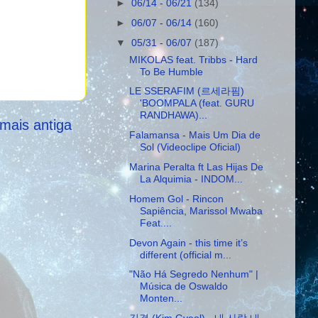
►
06/14 - 06/21
(134)
►
06/07 - 06/14
(160)
▼
05/31 - 06/07
(187)
MIKOLAS feat. Tribbs - Hard
To Be Humble
LE SSERAFIM (르세라핌)
'BOOMPALA (feat. GURU
RANDHAWA)...
mais antiga
Falamansa - Mais Um Dia de
Sol (Videoclipe Oficial)
Marina Peralta ft Las Hijas De
La Alquimia - INDOM...
Homem Gol - Rincon
Sapiência, Marissol Mwaba
Feat....
Devon Again - this time it’s
different (official m...
"Não Há Segredo Nenhum" |
Música de Oswaldo
Monten...