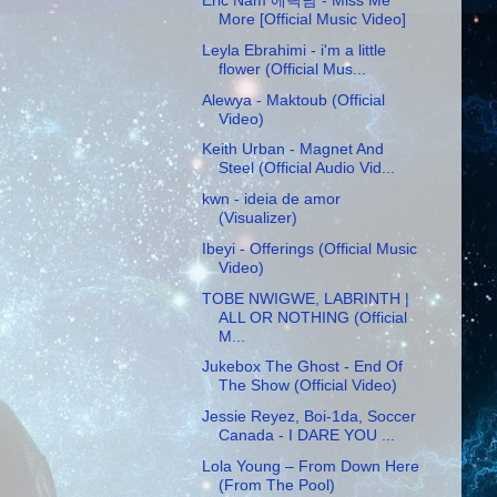
More [Official Music Video]
Leyla Ebrahimi - i'm a little
flower (Official Mus...
Alewya - Maktoub (Official
Video)
Keith Urban - Magnet And
Steel (Official Audio Vid...
kwn - ideia de amor
(Visualizer)
Ibeyi - Offerings (Official Music
Video)
TOBE NWIGWE, LABRINTH |
ALL OR NOTHING (Official
M...
Jukebox The Ghost - End Of
The Show (Official Video)
Jessie Reyez, Boi-1da, Soccer
Canada - I DARE YOU ...
Lola Young – From Down Here
(From The Pool)