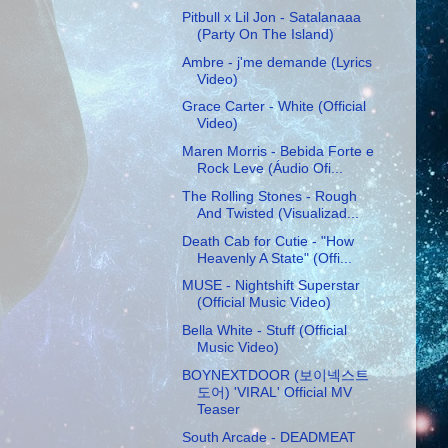
Pitbull x Lil Jon - Satalanaaa
(Party On The Island)
Ambre - j'me demande (Lyrics
Video)
Grace Carter - White (Official
Video)
Maren Morris - Bebida Forte e
Rock Leve (Áudio Ofi...
The Rolling Stones - Rough
And Twisted (Visualizad...
Death Cab for Cutie - "How
Heavenly A State" (Offi...
MUSE - Nightshift Superstar
(Official Music Video)
Bella White - Stuff (Official
Music Video)
BOYNEXTDOOR (보이넥스트
도어) 'VIRAL' Official MV
Teaser
South Arcade - DEADMEAT