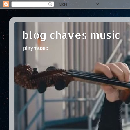
blog chaves music
playmusic