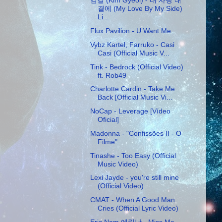
김결 (Kim Gyeol) - 내 사랑 내
곁에 (My Love By My Side)
Li...
Flux Pavilion - U Want Me
Vybz Kartel, Farruko - Casi
Casi (Official Music V...
Tink - Bedrock (Official Video)
ft. Rob49
Charlotte Cardin - Take Me
Back [Official Music Vi...
NoCap - Leverage [Vídeo
Oficial]
Madonna - "Confissões II - O
Filme"
Tinashe - Too Easy (Official
Music Video)
Lexi Jayde - you're still mine
(Official Video)
CMAT - When A Good Man
Cries (Official Lyric Video)
Eric Nam 에릭남 - Miss Me