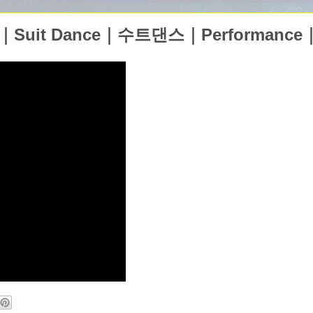
wer｜Suit Dance｜수트댄스｜Performance