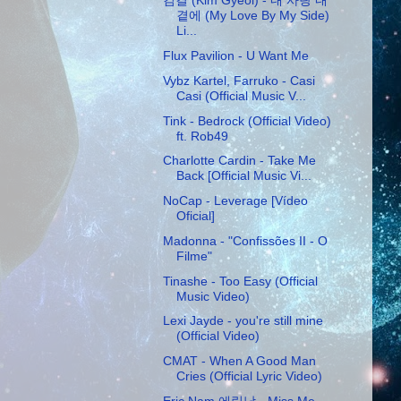
김결 (Kim Gyeol) - 내 사랑 내
곁에 (My Love By My Side)
Li...
Flux Pavilion - U Want Me
Vybz Kartel, Farruko - Casi
Casi (Official Music V...
Tink - Bedrock (Official Video)
ft. Rob49
Charlotte Cardin - Take Me
Back [Official Music Vi...
NoCap - Leverage [Vídeo
Oficial]
Madonna - "Confissões II - O
Filme"
Tinashe - Too Easy (Official
Music Video)
Lexi Jayde - you're still mine
(Official Video)
CMAT - When A Good Man
Cries (Official Lyric Video)
Eric Nam 에릭남 - Miss Me