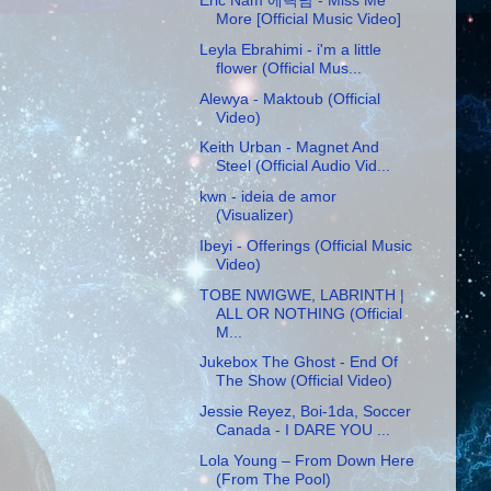
More [Official Music Video]
Leyla Ebrahimi - i'm a little
flower (Official Mus...
Alewya - Maktoub (Official
Video)
Keith Urban - Magnet And
Steel (Official Audio Vid...
kwn - ideia de amor
(Visualizer)
Ibeyi - Offerings (Official Music
Video)
TOBE NWIGWE, LABRINTH |
ALL OR NOTHING (Official
M...
Jukebox The Ghost - End Of
The Show (Official Video)
Jessie Reyez, Boi-1da, Soccer
Canada - I DARE YOU ...
Lola Young – From Down Here
(From The Pool)