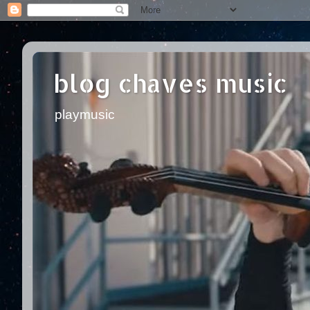
blog chaves music
playmusic