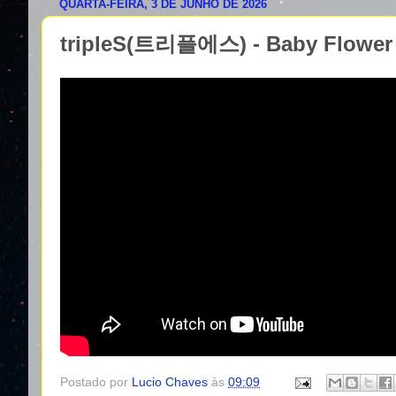
QUARTA-FEIRA, 3 DE JUNHO DE 2026
tripleS(트리플에스) - Baby Flo
Postado por
Lucio Chaves
às
09:09