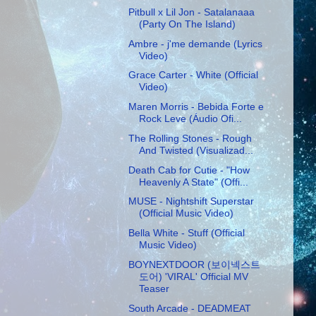
Pitbull x Lil Jon - Satalanaaa
(Party On The Island)
Ambre - j'me demande (Lyrics
Video)
Grace Carter - White (Official
Video)
Maren Morris - Bebida Forte e
Rock Leve (Áudio Ofi...
The Rolling Stones - Rough
And Twisted (Visualizad...
Death Cab for Cutie - "How
Heavenly A State" (Offi...
MUSE - Nightshift Superstar
(Official Music Video)
Bella White - Stuff (Official
Music Video)
BOYNEXTDOOR (보이넥스트
도어) 'VIRAL' Official MV
Teaser
South Arcade - DEADMEAT