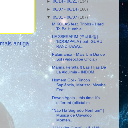
►
06/14 - 06/21
(134)
►
06/07 - 06/14
(160)
▼
05/31 - 06/07
(187)
MIKOLAS feat. Tribbs - Hard
To Be Humble
LE SSERAFIM (르세라핌)
'BOOMPALA (feat. GURU
mais antiga
RANDHAWA)...
Falamansa - Mais Um Dia de
Sol (Videoclipe Oficial)
Marina Peralta ft Las Hijas De
La Alquimia - INDOM...
Homem Gol - Rincon
Sapiência, Marissol Mwaba
Feat....
Devon Again - this time it’s
different (official m...
"Não Há Segredo Nenhum" |
Música de Oswaldo
Monten...