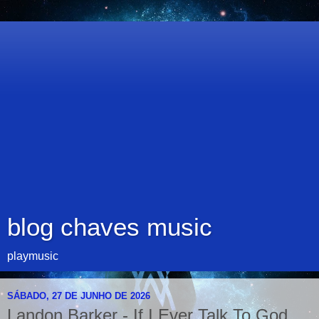
blog chaves music
playmusic
SÁBADO, 27 DE JUNHO DE 2026
Landon Barker - If I Ever Talk To God