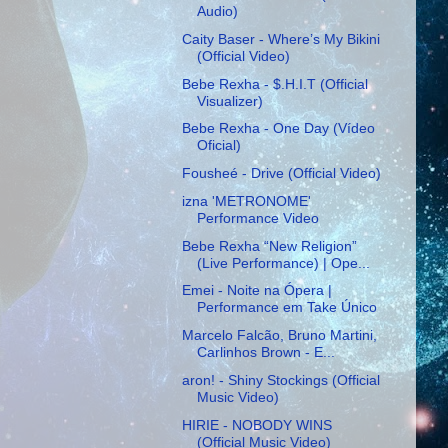
Audio)
Caity Baser - Where’s My Bikini
(Official Video)
Bebe Rexha - $.H.I.T (Official
Visualizer)
Bebe Rexha - One Day (Vídeo
Oficial)
Fousheé - Drive (Official Video)
izna 'METRONOME'
Performance Video
Bebe Rexha “New Religion”
(Live Performance) | Ope...
Emei - Noite na Ópera |
Performance em Take Único
Marcelo Falcão, Bruno Martini,
Carlinhos Brown - E...
aron! - Shiny Stockings (Official
Music Video)
HIRIE - NOBODY WINS
(Official Music Video)