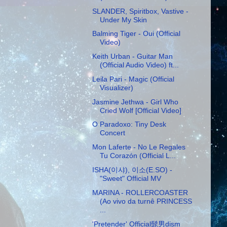
SLANDER, Spiritbox, Vastive -
Under My Skin
Balming Tiger - Oui (Official
Video)
Keith Urban - Guitar Man
(Official Audio Video) ft...
Leila Pari - Magic (Official
Visualizer)
Jasmine Jethwa - Girl Who
Cried Wolf [Official Video]
O Paradoxo: Tiny Desk
Concert
Mon Laferte - No Le Regales
Tu Corazón (Official L...
ISHA(이샤), 이소(E.SO) -
"Sweet" Official MV
MARINA - ROLLERCOASTER
(Ao vivo da turnê PRINCESS
...
'Pretender' Official髭男dism