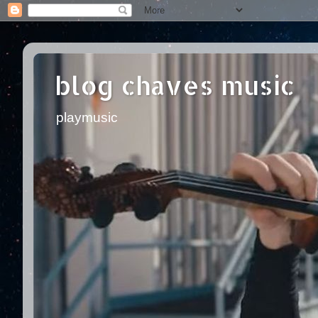
blog chaves music
playmusic