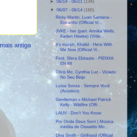
►
06/14 - 06/21
(134)
▼
06/07 - 06/14
(160)
Ricky Martin, Luan Santana -
Estranho (Official Vi...
JVKE - her (part. Annika Wells,
Kaden Hawke) (Víde...
mais antiga
it's murph, Khalid - Here With
Me Now (Official Vi...
Feid, Sfera Ebbasta - PIENXA
EN MI
Chris Mc, Cynthia Luz - Viciado
No Seu Beijo
Luísa Sonza - Sempre Você
(Acústico)
Gentleman x Michael Patrick
Kelly - Wildfire (Offi...
LAUV - Don't You Know
Por Onde Deus Sorri | Música
inédita de Oswaldo Mo...
Diva Smith - Girlhood (Official