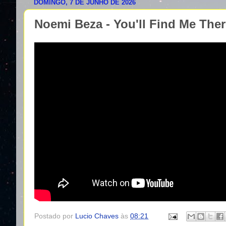
DOMINGO, 7 DE JUNHO DE 2026
Noemi Beza - You'll Find Me The
Postado por
Lucio Chaves
às
08:21