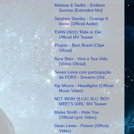
Matisse & Sadko - Endless
Sunrise [Extended Mix]
Stephen Stanley - Change ft.
bodie (Official Audio)
EVAN (에반) 'Ride or Die'
Official MV Teaser
Projota - Bem Brasil (Clipe
Oficial)
Ayra Starr - Viva a Sua Vida
(Vídeo Oficial)
Seven Lions com participação
de FORS - Dreams (Víd...
Kip Moore - Headlights (Official
Music Video)
NCT WISH 엔시티 위시 'BOY
MEETS GIRL' MV Teaser
Myles Smith - Hate You
(Official Lyric Video)
Dean Lewis - Poison (Official
Video)