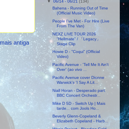
▼
06/14 - 06/21
(134)
Bahena - Running Out of Time
(Official Music Video)
People I’ve Met - For Hire (Live
From The Van)
NEXZ LIVE TOUR 2026
“Hellmate” / 「Legacy」
mais antiga
Stage Clip
Howie D - "Coqui" (Official
Video)
Pacific Avenue - 'Tell Me It Ain't
Over' (ao vivo ...
Pacific Avenue cover Dionne
Warwick's 'I Say A Lit...
Niall Horan - Desperado part.
BBC Concert Orchestr...
Mike D 5D - Switch Up | Mais
tarde... com Jools Ho...
Beverly Glenn-Copeland &
Elizabeth Copeland - Harb...