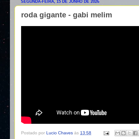
SEGUNDA-FEIRA, 15 DE JUNHO DE 2026
roda gigante - gabi melim
Postado por
Lucio Chaves
às
13:58