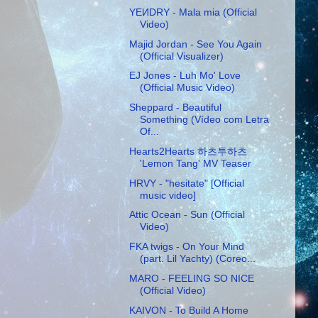
YEИDRY - Mala mia (Official
Video)
Majid Jordan - See You Again
(Official Visualizer)
EJ Jones - Luh Mo' Love
(Official Music Video)
Sheppard - Beautiful
Something (Vídeo com Letra
Of...
Hearts2Hearts 하츠투하츠
'Lemon Tang' MV Teaser
HRVY - "hesitate" [Official
music video]
Attic Ocean - Sun (Official
Video)
FKA twigs - On Your Mind
(part. Lil Yachty) (Coreo...
MARO - FEELING SO NICE
(Official Video)
KAIVON - To Build A Home