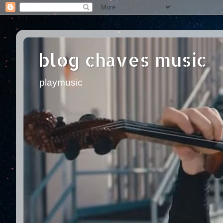
blog chaves music
playmusic