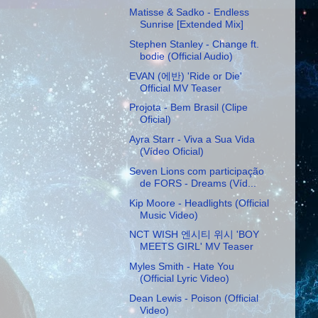
Matisse & Sadko - Endless
Sunrise [Extended Mix]
Stephen Stanley - Change ft.
bodie (Official Audio)
EVAN (에반) 'Ride or Die'
Official MV Teaser
Projota - Bem Brasil (Clipe
Oficial)
Ayra Starr - Viva a Sua Vida
(Vídeo Oficial)
Seven Lions com participação
de FORS - Dreams (Víd...
Kip Moore - Headlights (Official
Music Video)
NCT WISH 엔시티 위시 'BOY
MEETS GIRL' MV Teaser
Myles Smith - Hate You
(Official Lyric Video)
Dean Lewis - Poison (Official
Video)