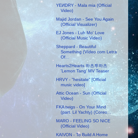
YEИDRY - Mala mia (Official
Video)
Majid Jordan - See You Again
(Official Visualizer)
EJ Jones - Luh Mo' Love
(Official Music Video)
Sheppard - Beautiful
Something (Vídeo com Letra
Of...
Hearts2Hearts 하츠투하츠
'Lemon Tang' MV Teaser
HRVY - "hesitate" [Official
music video]
Attic Ocean - Sun (Official
Video)
FKA twigs - On Your Mind
(part. Lil Yachty) (Coreo...
MARO - FEELING SO NICE
(Official Video)
KAIVON - To Build A Home