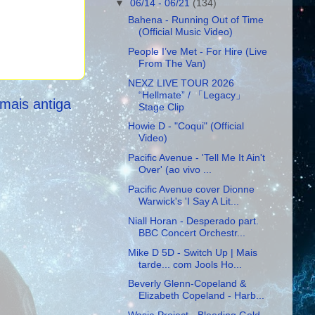
▼
06/14 - 06/21
(134)
Bahena - Running Out of Time
(Official Music Video)
People I’ve Met - For Hire (Live
From The Van)
NEXZ LIVE TOUR 2026
“Hellmate” / 「Legacy」
mais antiga
Stage Clip
Howie D - "Coqui" (Official
Video)
Pacific Avenue - 'Tell Me It Ain't
Over' (ao vivo ...
Pacific Avenue cover Dionne
Warwick's 'I Say A Lit...
Niall Horan - Desperado part.
BBC Concert Orchestr...
Mike D 5D - Switch Up | Mais
tarde... com Jools Ho...
Beverly Glenn-Copeland &
Elizabeth Copeland - Harb...