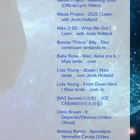
Wasia Project - Bleeding Gold
(Official Lyric Video)
Wasia Project - 2515 | Later...
with Jools Holland
Mike D 5D - What We Got |
Later... with Jools Holland
Bonnie "Prince" Billy - Eles
continuam tentando te...
Baby Rose - Mas, deixa pra lá |
Mais tarde... com ...
Lola Young - d£aler | Mais
tarde... com Jools Holland
Lola Young - From Down Here
| Mais tarde... com Jo...
[MV] Secret(시크릿) _ ICE
CREAM(아이스크림)
Chris Brown - It
Depends/Obvious (Vídeo
Oficial)
Melissa Bonny - Apocalipse
Vermelho Cereja (Vídeo ...