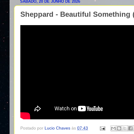
SÁBADO, 20 DE JUNHO DE 2026
Sheppard - Beautiful Something (
Postado por
Lucio Chaves
às
07:43