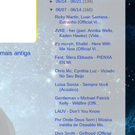
►
06/14 - 06/21
(134)
▼
06/07 - 06/14
(160)
Ricky Martin, Luan Santana -
Estranho (Official Vi...
JVKE - her (part. Annika Wells,
Kaden Hawke) (Víde...
it's murph, Khalid - Here With
Me Now (Official Vi...
mais antiga
Feid, Sfera Ebbasta - PIENXA
EN MI
Chris Mc, Cynthia Luz - Viciado
No Seu Beijo
Luísa Sonza - Sempre Você
(Acústico)
Gentleman x Michael Patrick
Kelly - Wildfire (Offi...
LAUV - Don't You Know
Por Onde Deus Sorri | Música
inédita de Oswaldo Mo...
Diva Smith - Girlhood (Official