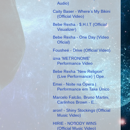
Audio)
Caity Baser - Where’s My Bikini
(Official Video)
Bebe Rexha - $.H.I.T (Official
Visualizer)
Bebe Rexha - One Day (Vídeo
Oficial)
Fousheé - Drive (Official Video)
izna 'METRONOME'
Performance Video
Bebe Rexha “New Religion”
(Live Performance) | Ope...
Emei - Noite na Ópera |
Performance em Take Único
Marcelo Falcão, Bruno Martini,
Carlinhos Brown - E...
aron! - Shiny Stockings (Official
Music Video)
HIRIE - NOBODY WINS
(Official Music Video)