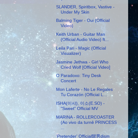
SLANDER, Spiritbox, Vastive -
Under My Skin
Balming Tiger - Oui (Official
Video)
Keith Urban - Guitar Man
(Official Audio Video) ft...
Leila Pari - Magic (Official
Visualizer)
Jasmine Jethwa - Girl Who
Cried Wolf [Official Video]
O Paradoxo: Tiny Desk
Concert
Mon Laferte - No Le Regales
Tu Corazón (Official L...
ISHA(이샤), 이소(E.SO) -
"Sweet" Official MV
MARINA - ROLLERCOASTER
(Ao vivo da turnê PRINCESS
...
'Pretender' Official髭男dism