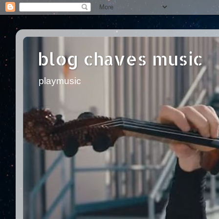
blog chaves music
playmusic