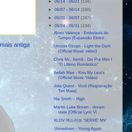
►
06/14 - 06/21
(134)
►
06/07 - 06/14
(160)
►
05/31 - 06/07
(187)
▼
05/24 - 05/31
(234)
Alceu Valença - Embolada do
Tempo (Expansão Eletrô...
mais antiga
Ummet Ozcan - Light the Dark
(Official Music video)
Chris Mc, Xamã - Diz Pra Mim l
"O Último Romântico"
Bellah Mae - Kiss My Levi's
(Official Music Video)
Jota Quest - Você (Regravação
Tim Maia)
Nia Smith – High
Martin Luke Brown - dream
state [Official Lyric Vi...
XLOV 엑스러브 'SERVE' MV
Shinedown - Young Again