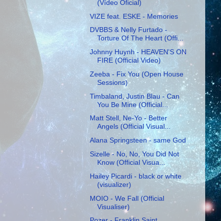
(Vídeo Oficial)
VIZE feat. ESKE - Memories
DVBBS & Nelly Furtado -
Torture Of The Heart (Offi...
Johnny Huynh - HEAVEN'S ON
FIRE (Official Video)
Zeeba - Fix You (Open House
Sessions)
Timbaland, Justin Blau - Can
You Be Mine (Official...
Matt Stell, Ne-Yo - Better
Angels (Official Visual...
Alana Springsteen - same God
Sizelle - No, No, You Did Not
Know (Official Visua...
Hailey Picardi - black or white
(visualizer)
MOIO - We Fall (Official
Visualiser)
Pozer - Franklin Saint