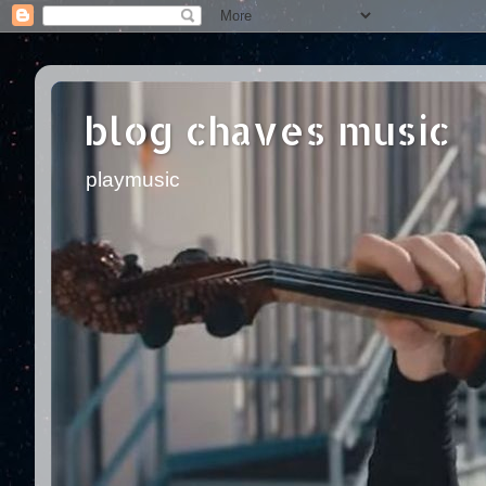
blog chaves music
playmusic