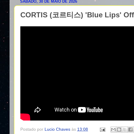
SÁBADO, 30 DE MAIO DE 2026
CORTIS (코르티스) 'Blue Lips' Off
Postado por
Lucio Chaves
às
13:08