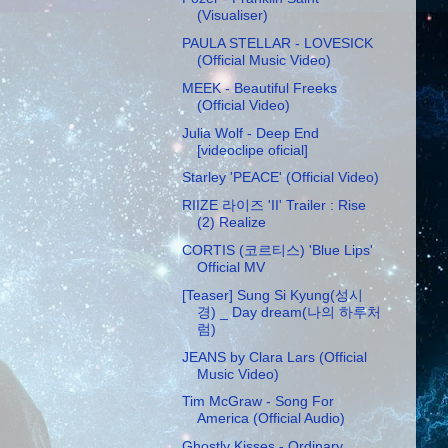
(Visualiser)
PAULA STELLAR - LOVESICK
(Official Music Video)
MEEK - Beautiful Freeks
(Official Video)
Julia Wolf - Deep End
[videoclipe oficial]
Starley 'PEACE' (Official Video)
RIIZE 라이즈 'II' Trailer : Rise
(2) Realize
CORTIS (코르티스) 'Blue Lips'
Official MV
[Teaser] Sung Si Kyung(성시
경) _ Day dream(나의 하루처
럼)
JEANS by Clara Lars (Official
Music Video)
Tim McGraw - Song For
America (Official Audio)
Ghostly Kisses - Ordinary,