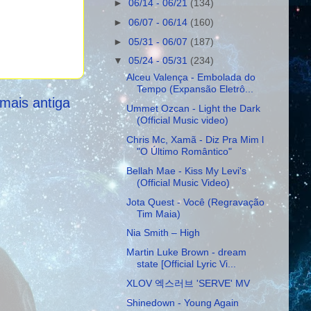
►
06/14 - 06/21
(134)
►
06/07 - 06/14
(160)
►
05/31 - 06/07
(187)
▼
05/24 - 05/31
(234)
Alceu Valença - Embolada do
Tempo (Expansão Eletrô...
mais antiga
Ummet Ozcan - Light the Dark
(Official Music video)
Chris Mc, Xamã - Diz Pra Mim l
"O Último Romântico"
Bellah Mae - Kiss My Levi's
(Official Music Video)
Jota Quest - Você (Regravação
Tim Maia)
Nia Smith – High
Martin Luke Brown - dream
state [Official Lyric Vi...
XLOV 엑스러브 'SERVE' MV
Shinedown - Young Again