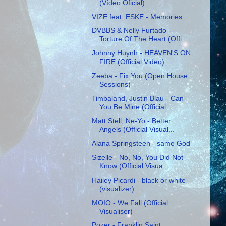
(Vídeo Oficial)
VIZE feat. ESKE - Memories
DVBBS & Nelly Furtado -
Torture Of The Heart (Offi...
Johnny Huynh - HEAVEN'S ON
FIRE (Official Video)
Zeeba - Fix You (Open House
Sessions)
Timbaland, Justin Blau - Can
You Be Mine (Official...
Matt Stell, Ne-Yo - Better
Angels (Official Visual...
Alana Springsteen - same God
Sizelle - No, No, You Did Not
Know (Official Visua...
Hailey Picardi - black or white
(visualizer)
MOIO - We Fall (Official
Visualiser)
Pozer - Franklin Saint