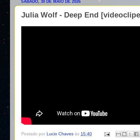
SÁBADO, 30 DE MAIO DE 2026
Julia Wolf - Deep End [videoclipe 
Postado por
Lucio Chaves
às
15:40