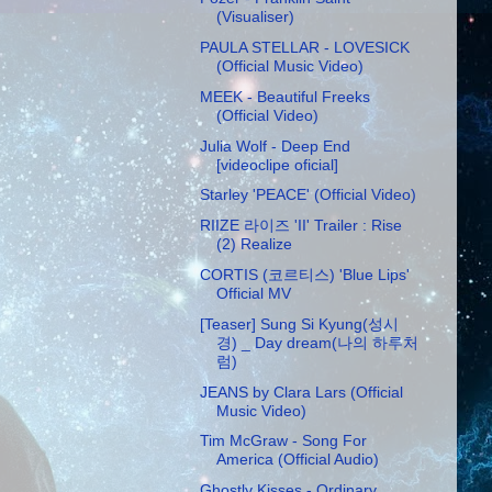
(Visualiser)
PAULA STELLAR - LOVESICK
(Official Music Video)
MEEK - Beautiful Freeks
(Official Video)
Julia Wolf - Deep End
[videoclipe oficial]
Starley 'PEACE' (Official Video)
RIIZE 라이즈 'II' Trailer : Rise
(2) Realize
CORTIS (코르티스) 'Blue Lips'
Official MV
[Teaser] Sung Si Kyung(성시
경) _ Day dream(나의 하루처
럼)
JEANS by Clara Lars (Official
Music Video)
Tim McGraw - Song For
America (Official Audio)
Ghostly Kisses - Ordinary,