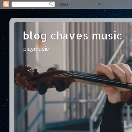
blog chaves music
playmusic