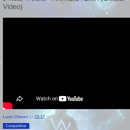
Video)
Lucio Chaves
às
23:17
Compartilhar