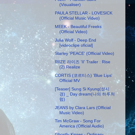
(Visualiser)
PAULA STELLAR - LOVESICK
(Official Music Video)
MEEK - Beautiful Freeks
(Official Video)
Julia Wolf - Deep End
[videoclipe oficial]
Starley 'PEACE' (Official Video)
RIIZE 라이즈 'II' Trailer : Rise
(2) Realize
CORTIS (코르티스) 'Blue Lips'
Official MV
[Teaser] Sung Si Kyung(성시
경) _ Day dream(나의 하루처
럼)
JEANS by Clara Lars (Official
Music Video)
Tim McGraw - Song For
America (Official Audio)
Ghostly Kisses - Ordinary,