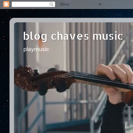
blog chaves music
playmusic