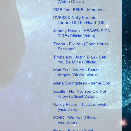
(Vídeo Oficial)
VIZE feat. ESKE - Memories
DVBBS & Nelly Furtado -
Torture Of The Heart (Offi...
Johnny Huynh - HEAVEN'S ON
FIRE (Official Video)
Zeeba - Fix You (Open House
Sessions)
Timbaland, Justin Blau - Can
You Be Mine (Official...
Matt Stell, Ne-Yo - Better
Angels (Official Visual...
Alana Springsteen - same God
Sizelle - No, No, You Did Not
Know (Official Visua...
Hailey Picardi - black or white
(visualizer)
MOIO - We Fall (Official
Visualiser)
Pozer - Franklin Saint