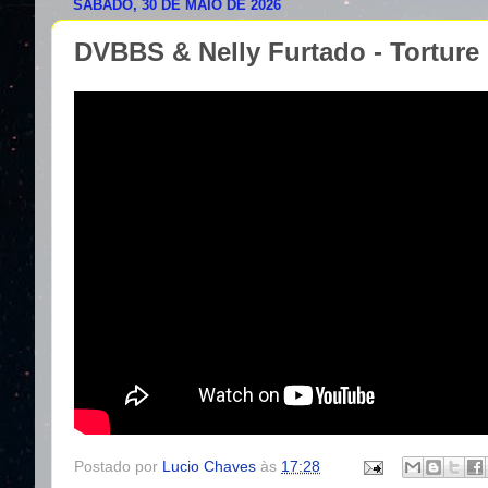
SÁBADO, 30 DE MAIO DE 2026
DVBBS & Nelly Furtado - Torture O
Postado por
Lucio Chaves
às
17:28