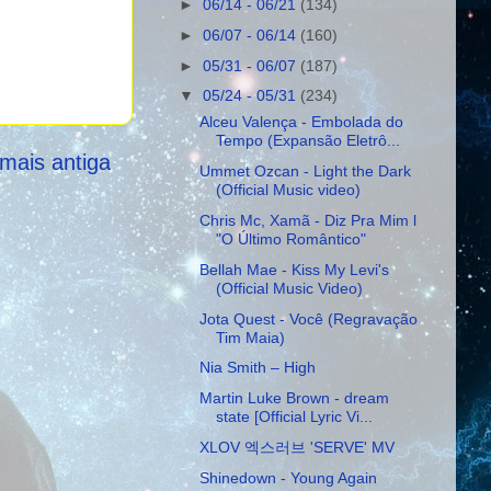
►
06/14 - 06/21
(134)
►
06/07 - 06/14
(160)
►
05/31 - 06/07
(187)
▼
05/24 - 05/31
(234)
Alceu Valença - Embolada do
Tempo (Expansão Eletrô...
mais antiga
Ummet Ozcan - Light the Dark
(Official Music video)
Chris Mc, Xamã - Diz Pra Mim l
"O Último Romântico"
Bellah Mae - Kiss My Levi's
(Official Music Video)
Jota Quest - Você (Regravação
Tim Maia)
Nia Smith – High
Martin Luke Brown - dream
state [Official Lyric Vi...
XLOV 엑스러브 'SERVE' MV
Shinedown - Young Again