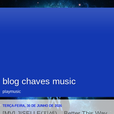
blog chaves music
playmusic
TERÇA-FEIRA, 30 DE JUNHO DE 2026
[MV] JISELLE(지셀) _ Better This Way