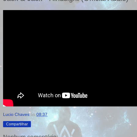
Lucio Chaves
às
08:37
Compartilhar
Nenhum comentário: